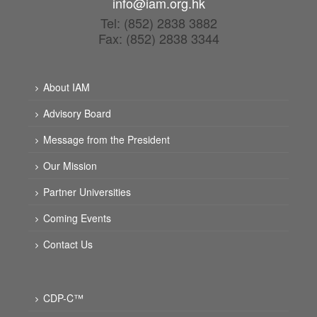
info@iam.org.hk
Tel: (852) 2838 3882
Fax: (852) 2838 3344
About IAM
Advisory Board
Message from the President
Our Mission
Partner Universities
Coming Events
Contact Us
CDP-C™