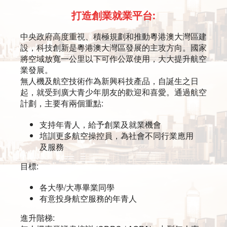
打造創業就業平台:
中央政府高度重視、積極規劃和推動粵港澳大灣區建
設，科技創新是粵港澳大灣區發展的主攻方向。國家
將空域放寬一公里以下可作公眾使用，大大提升航空
業發展。
無人機及航空技術作為新興科技產品，自誕生之日
起，就受到廣大青少年朋友的歡迎和喜愛。通過航空
計劃，主要有兩個重點:
支持年青人，給予創業及就業機會
培訓更多航空操控員，為社會不同行業應用
及服務
目標:
各大學/大專畢業同學
有意投身航空服務的年青人
進升階梯: