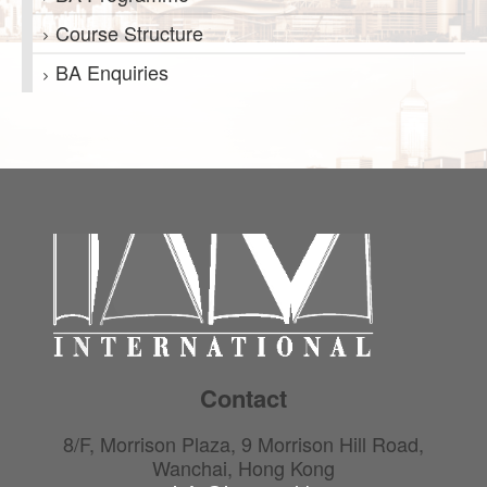
Course Structure
BA Enquiries
Contact
8/F, Morrison Plaza, 9 Morrison Hill Road,
Wanchai, Hong Kong