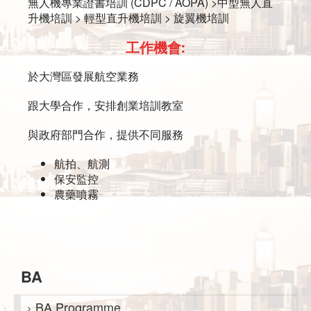
無人機專業證書培訓 (CDPC / AOPA) >中型無人直
升機培訓 > 輕型直升機培訓 > 旋翼機培訓
工作機會:
於大灣區發展航空業務
跟大學合作，安排創業培訓教室
與政府部門合作，提供不同服務
航拍、航測
保安監控
農藥噴霧
BA
BA Programme