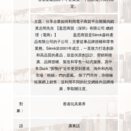
定。
主題：分享企業如何利用電子商貿平台開展內銷
黃志明先生 【盈思商貿（深圳）有限公司 總經
理（電商）】
盈思商貿是Sëmk森科產
品有限公司的子公司，主要從事品牌授權和零售
業務。Sëmk於2001年成立，一直致力打造創新
和高品質的產品，並提供原創設計、營銷和推
廣、品牌授權、製造和零售一站式服務。其中
B.Duck “黃鴨仔”近年更受到香港、海外和內地
市場「粉絲」們的愛戴。 除了門市外，亦積極
拓展網上銷售，並利用不同的社交網絡作品牌推
廣，爭取關注度。
對
香港玩具業界
象：
語
廣東話