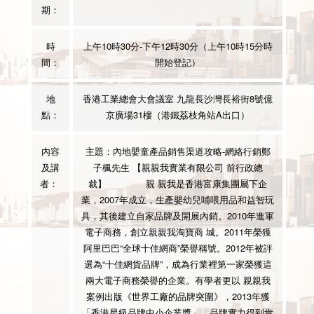
期：
時
上午10時30分-下午12時30分（上午10時15分時
間：
開始登記）
地
香港工業總會大會議室 九龍長沙灣長裕街8號億
點：
京廣場31樓（港鐵荔枝角站A出口）
內容
主題：內地嬰童產品銷售渠道攻略-網絡行銷
鄭
及講
子楓先生 【親親我實業有限公司 前行政總
者：
裁】
親 親我是香港富康集團屬下企
業，2007年成立，生產嬰幼兒哺喂用品和益智玩
具，其後建立自家品牌及開展內銷。2010年進軍
電子商務，創立親親我淘寶商 城。2011年榮獲
阿里巴巴“全球十佳網商”榮譽稱號。2012年被評
選為“十佳網貨品牌”，成為行業裡第一家榮獲這
兩大電子商務榮譽的企業。有學者更以 親親我
案例出版《世界工廠的品牌突圍》，2013年獲
「香港星級品牌中小企業獎」，品牌實力得到肯