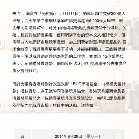
去 年，淘寶在『光棍節』（11月11日）的單日銷售突破300億人
民幣，而今年第二季網絡購物市場交易超過6,200億人民幣，較
去年同期增長47%，可見 內地網絡營銷的風氣仍然十分熾熱。的
確，相對其他銷售渠道，使用網購平台的資本投入相對較少，但
需明白內地網銷市場競爭激烈，加上消費者對選擇嬰童產品的 要
求會較高，玩具廠商更要多下苦功，才能突圍而出。工總將舉辦
最後一場以玩具網絡營銷為主題的工作坊，並邀請了2位業界代
表，介紹網購發展趨勢、網銷策略 及利用社交網絡平台去推廣品
牌及提升關注。
研討會獲得香港特別行政區政府「BUD專項基金」（機構支援計
劃）撥款資助，為工總聯同香港玩具協會、香港玩具廠商會及香
港貿發局展開之「協助香港玩具業界透過設計、轉型以開發品牌
及開拓內地玩具市場」項目中的活動。詳情如下：
日
2014年9月29日（星期一）