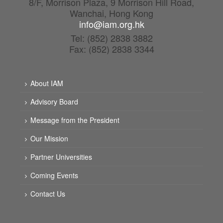
8/F, Morrison Plaza, 9 Morrison Hill Road,
Wanchai, Hong Kong
info@iam.org.hk
Tel: (852) 2838 3882
Fax: (852) 2838 3344
About IAM
Advisory Board
Message from the President
Our Mission
Partner Universities
Coming Events
Contact Us