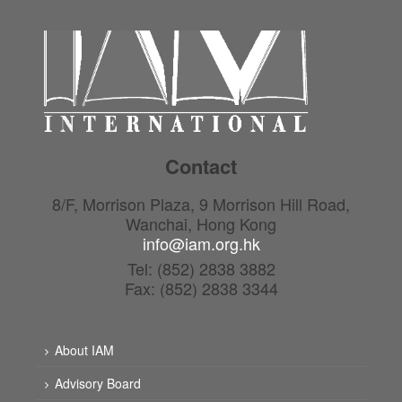
Contact
8/F, Morrison Plaza, 9 Morrison Hill Road,
Wanchai, Hong Kong
info@iam.org.hk
Tel: (852) 2838 3882
Fax: (852) 2838 3344
About IAM
Advisory Board