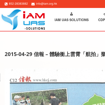
852-28383882
info@iam.org.hk
HOME
ABOUT IAM
IAM UAS SOLUTIONS
CDP
2015-04-29 信報 – 體驗衝上雲霄「航拍」